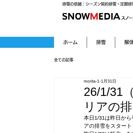
排雪の依頼：シーズン契約排雪・定期排
ホーム
排雪
解
全ての記事
morita-1
1月31日
26/1
リアの排
本日1/31は昨日か
アの排雪をスタート