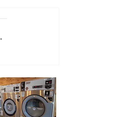
/24
の排雪は、土曜日の北丘珠、
穂地区を排雪しております。
日の東苗穂地区も本日排雪予
す。 （月曜日の東苗穂地
い。
一部明日に回る可能性もござ
す） 明日2/25は火曜日予定
田地区に入る予定です。 (水
のあいの里・拓北地区も明日
可能性もございます） ご迷
おかけしておりますが宜しく
い致します。