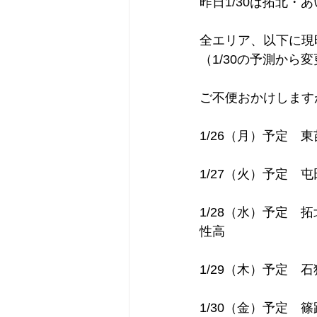
昨日1/30は拓北
全エリア、以下に現
（1/30の予測か
ご不便おかけします
1/26（月）予定　東
1/27（火）予定　屯
1/28（水）予定　
性高
1/29（木）予定　石
1/30（金）予定　篠