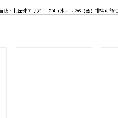
東苗穂・北丘珠エリア → 2/4（水）～2/6（金）排雪可能