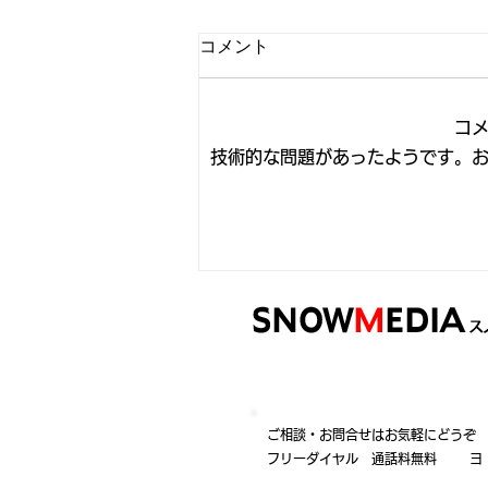
26/2/25（水）水曜日予定エリ
コメント
ア作業開始
拓北・あいの里・南あいの里エリ
コ
アにて作業開始いたしました。
技術的な問題があったようです。
拓北・あいの里・南あいの里エリ
アの排雪作業は2/25（水）～
2/26（木）にかけて行うと思われ
ます。 本日は夕方までの作業を
予定しております。 ご不便おか
けしますが、どうかよろしくお願
いいたします。 ※雪を堆積され
る際は、人や車の通行に支障が出
〒002-8054 札幌市北区篠路町拓北16
ないよう、お願い申し上げます。
TEL：011-778-5001 FAX：011-77
ご相談・お問合せはお気軽にどうぞ
フリーダイヤル 通話料無料