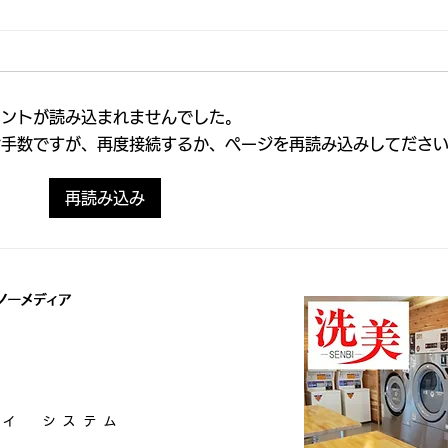
26/2
26/2/25（水）屯田エリア排雪
作業中、水曜日予定エリアも
本日
作業可能性
東苗
朝から本来2/24（火）予定だった
メントが読み込まれませんでした。
月曜
屯田エリアの排雪作業を行ってお
定で
お手数ですが、再度接続するか、ページを再読み込みしてださ
ります。 屯田エリアの排雪が完
区、
了次第、本来の曜日通りの拓北・
いま
あいの里・南あいの里エリアにて
再読み込み
の屯
作業を開始予定です。 拓北・あ
曜日
いの里・南あいの里エリアの排雪
入る
作業は2/25（水）～2/26（木）に
惑を
かけて行われる可能性がございま
お願
す。 ご不便おかけしますが、ど
2-48
うかよろしくお願いいたします。
8-5503
※雪を堆積される際は、人や車の
通行に支障が出ないよう、お
ヨイ
システム